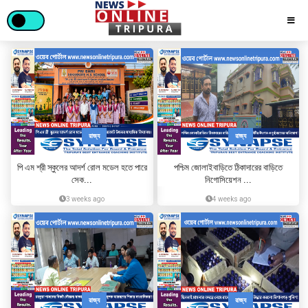
রাজ্য
রাজ্য
পি এম শ্রী স্কুলের আদর্শ রোল মডেল হতে পারে
পশ্চিম জোলাইবাড়িতে ঠিকাদারের বাড়িতে
সেক...
নিগোসিয়েশন ...
3 weeks ago
4 weeks ago
রাজ্য
রাজ্য