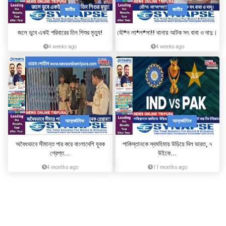
জাতীয়
জাতীয়
জলে ডুবে একই পরিবারের তিন শিশুর মৃত্যু!
যৌ*ন লা*ল*সা!! থানায় আটক সৎ বাবা ও দাদু।
4 weeks ago
4 weeks ago
আন্তর্জাতিক
আন্তর্জাতিক
অবৈধভাবে সীমান্ত পার করে বাংলাদেশি যুবক
পাকিস্তানকে স্বমহিমায় উড়িয়ে দিল ভারত, ৭
গ্রেপ্ত...
উইকে...
4 months ago
11 months ago