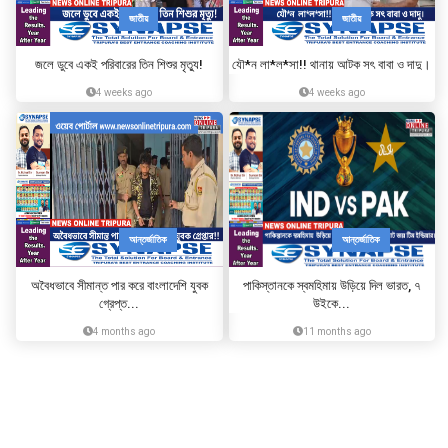
জাতীয়
জাতীয়
জলে ডুবে একই পরিবারের তিন শিশুর মৃত্যু!
যৌ*ন লা*ল*সা!! থানায় আটক সৎ বাবা ও দাদু।
4 weeks ago
4 weeks ago
আন্তর্জাতিক
আন্তর্জাতিক
অবৈধভাবে সীমান্ত পার করে বাংলাদেশি যুবক
পাকিস্তানকে স্বমহিমায় উড়িয়ে দিল ভারত, ৭
গ্রেপ্ত...
উইকে...
4 months ago
11 months ago