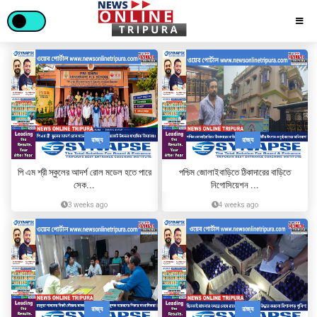
রাজ্য
রাজ্য
পি এম শ্রী স্কুলের আদর্শ রোল মডেল হতে পারে
পশ্চিম জোলাইবাড়িতে ঠিকাদারের বাড়িতে
সেক...
নিগোসিয়েশন ...
3 weeks ago
4 weeks ago
রাজ্য
রাজ্য