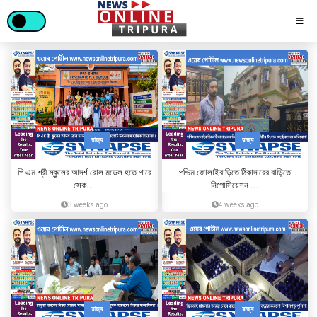
রাজ্য
রাজ্য
পি এম শ্রী স্কুলের আদর্শ রোল মডেল হতে পারে
পশ্চিম জোলাইবাড়িতে ঠিকাদারের বাড়িতে
সেক...
নিগোসিয়েশন ...
3 weeks ago
4 weeks ago
রাজ্য
রাজ্য