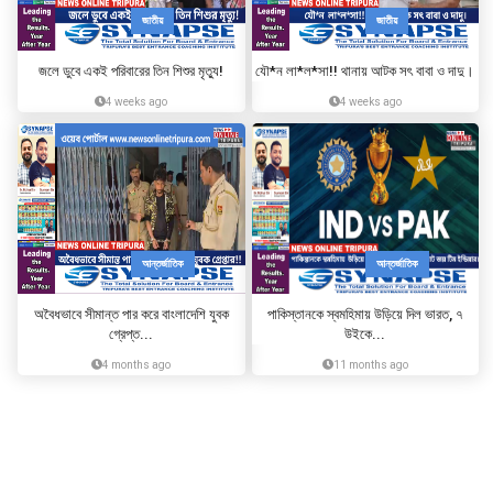
জাতীয়
জাতীয়
জলে ডুবে একই পরিবারের তিন শিশুর মৃত্যু!
যৌ*ন লা*ল*সা!! থানায় আটক সৎ বাবা ও দাদু।
4 weeks ago
4 weeks ago
আন্তর্জাতিক
আন্তর্জাতিক
অবৈধভাবে সীমান্ত পার করে বাংলাদেশি যুবক
পাকিস্তানকে স্বমহিমায় উড়িয়ে দিল ভারত, ৭
গ্রেপ্ত...
উইকে...
4 months ago
11 months ago