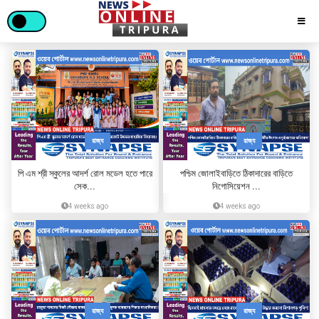
রাজ্য
রাজ্য
পি এম শ্রী স্কুলের আদর্শ রোল মডেল হতে পারে
পশ্চিম জোলাইবাড়িতে ঠিকাদারের বাড়িতে
সেক...
নিগোসিয়েশন ...
4 weeks ago
4 weeks ago
রাজ্য
রাজ্য