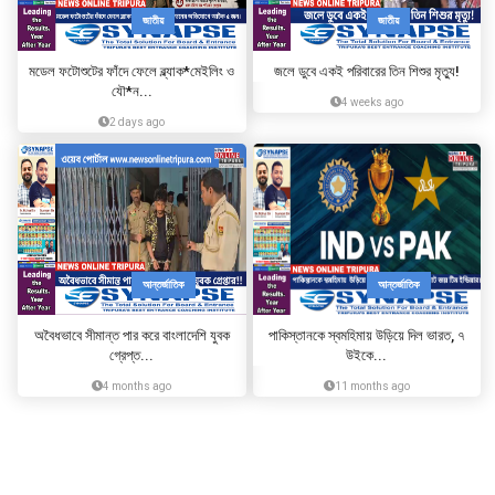
জাতীয়
জাতীয়
মডেল ফটোশুটের ফাঁদে ফেলে ব্ল্যাক*মেইলিং ও
জলে ডুবে একই পরিবারের তিন শিশুর মৃত্যু!
যৌ*ন...
4 weeks ago
2 days ago
আন্তর্জাতিক
আন্তর্জাতিক
অবৈধভাবে সীমান্ত পার করে বাংলাদেশি যুবক
পাকিস্তানকে স্বমহিমায় উড়িয়ে দিল ভারত, ৭
গ্রেপ্ত...
উইকে...
4 months ago
11 months ago