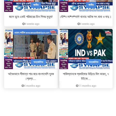
জাতীয়
জাতীয়
জলে ডুবে একই পরিবারের তিন শিশুর মৃত্যু!
যৌ*ন লা*ল*সা!! থানায় আটক সৎ বাবা ও দাদু।
4 weeks ago
4 weeks ago
আন্তর্জাতিক
আন্তর্জাতিক
অবৈধভাবে সীমান্ত পার করে বাংলাদেশি যুবক
পাকিস্তানকে স্বমহিমায় উড়িয়ে দিল ভারত, ৭
গ্রেপ্ত...
উইকে...
4 months ago
11 months ago