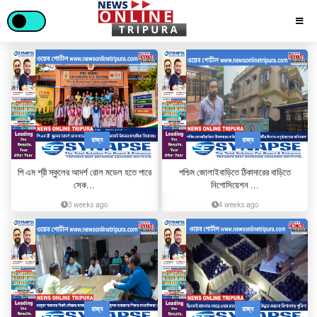
রাজ্য
রাজ্য
পি এম শ্রী স্কুলের আদর্শ রোল মডেল হতে পারে
পশ্চিম জোলাইবাড়িতে ঠিকাদারের বাড়িতে
সেক...
নিগোসিয়েশন ...
3 weeks ago
4 weeks ago
রাজ্য
রাজ্য